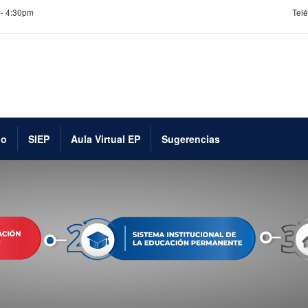
 - 4:30pm
Telé
go
SIEP
Aula Virtual EP
Sugerencias