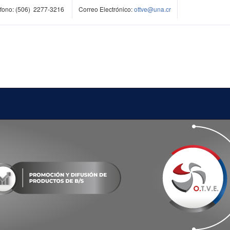
fono:
(506) 2277-3216
Correo Electrónico:
ottve
@una.cr